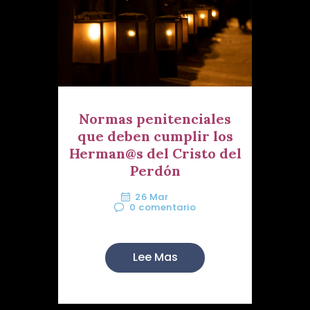
Normas penitenciales
que deben cumplir los
Herman@s del Cristo del
Perdón
26 Mar
0
comentario
Lee Mas