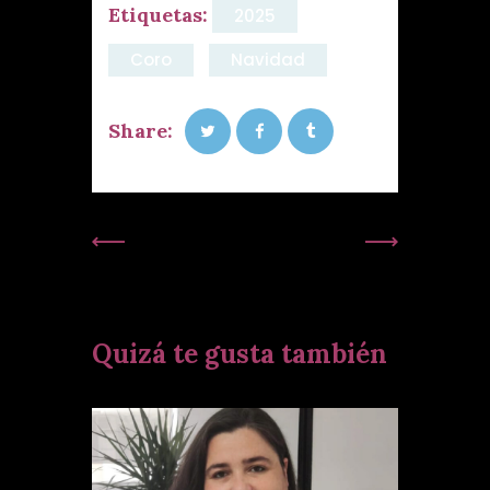
Etiquetas:
2025
Coro
Navidad
Share:
Publicación
Siguiente
Anterior:
Publicación:
Quizá te gusta también