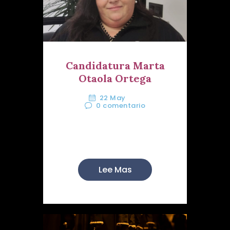
Candidatura Marta
Otaola Ortega
22 May
0
comentario
A mis hermanos y hermanas del
Perdón:
Lee Mas