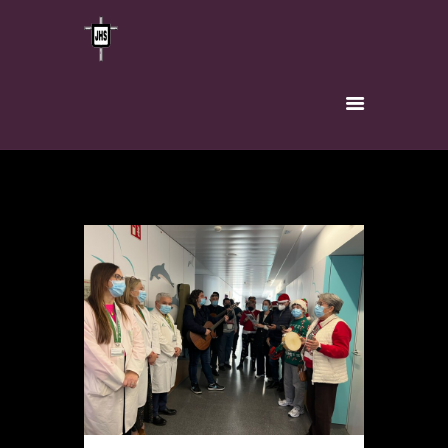
INICIO
HERMANDAD
TITULAR
VÍA-CRUCIS
INSCRÍBETE
NOTICIAS
CONTACTO