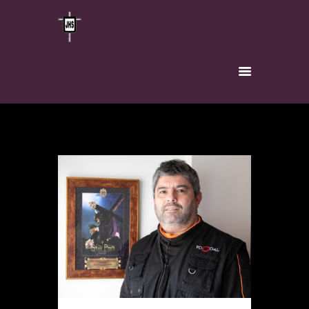
INICIO
HERMANDAD
TITULAR
VÍA-CRUCIS
INSCRÍBETE
NOTICIAS
CONTACTO