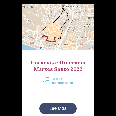
Horarios e Itinerario
Martes Santo 2022
12 Abr
0
comentario
Salida Guión Safa: 21:40 h.
Lee Mas