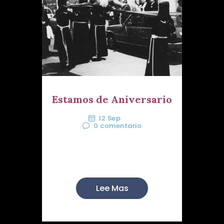
Estamos de Aniversario
12 Sep
0
comentario
Parece que fue ayer y ya han
pasado cuarenta y un años...
Lee Mas