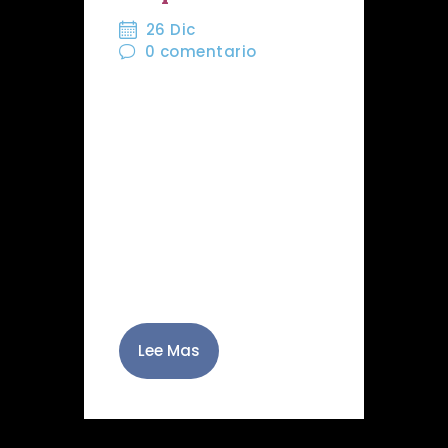
26 Dic
0
comentario
Nuestra Hermandad ha
colaborado, con la música
de nuestro Coro, con la
Asociación Española
Contra el Cáncer en
Almería, que ha llevado
juguetes e ilusión a los
niños y niñas…
Lee Mas