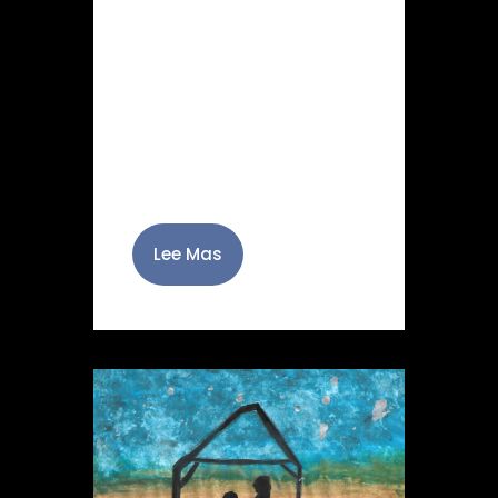
noviembre, la vocalía de
Juventud puso en marcha
un concurso de dibujo
para conseguir la imagen
que ilustrara la felicitación
navideña de la
Hermandad. Para ello,…
Lee Mas