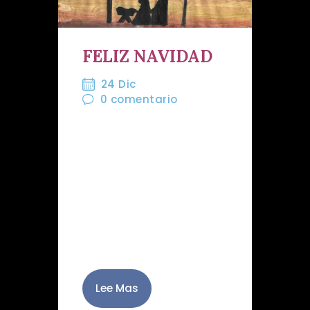
FELIZ NAVIDAD
24 Dic
0
comentario
La gran familia de la
Hermandad Juvenil del
Santo Cristo del Perdón os
desea Feliz Navidad. Que
nuestro Cristo sea luz que
ilumine y nos traiga amor y
salud.
Lee Mas