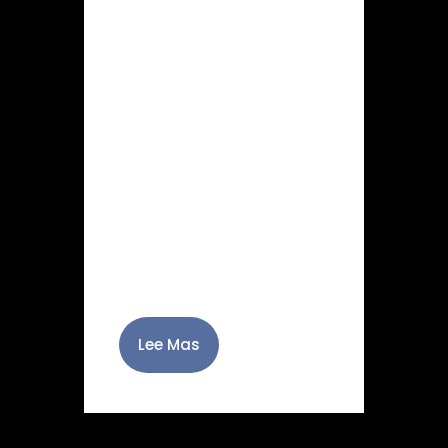
Itinerario: I.P. San
Ildefonso, C/Ntra. Sra. De
las Mercedes, C/Acosta,
C/Silencio, C/Murcia,
C/Joaquín Peralta,
C/Alcalde Muñoz, Rambla
Federico García Lorca,
C/General Tamayo, Plaza
Virgen del Mar, C/Lucano,
C/Trajano, C/Eduardo
Pérez,Plaza de la…
Lee Mas