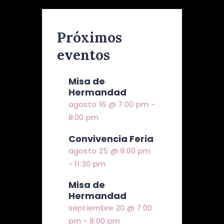
Próximos
eventos
Misa de
Hermandad
agosto 16 @ 7:00 pm
-
8:00 pm
Convivencia Feria
agosto 25 @ 9:00 pm
-
11:30 pm
Misa de
Hermandad
septiembre 20 @ 7:00
pm
-
8:00 pm