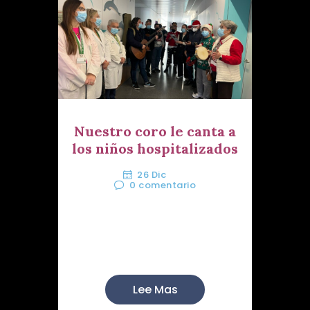
Nuestro coro le canta a
los niños hospitalizados
26 Dic
0
comentario
Nuestra Hermandad ha
colaborado, con la música de
nues...
Lee Mas