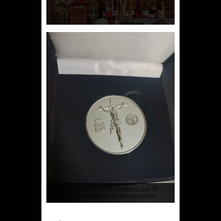
Rubio, presidió la celebración y saludo
a la representación de nuestra
Hermandad.
Medalla conmemorativa del 75
aniversario de la Hermandad.