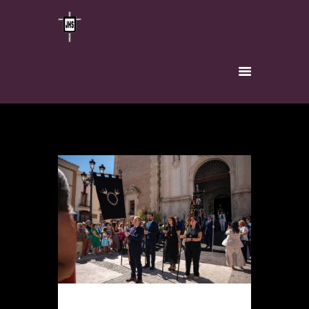
INICIO
HERMANDAD
TITULAR
VÍA-CRUCIS
INSCRÍBETE
NOTICIAS
CONTACTO