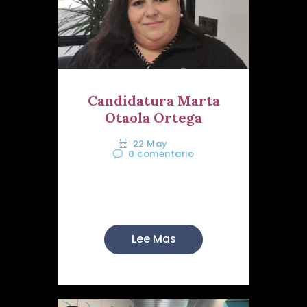
Candidatura Marta
Otaola Ortega
22 May
0
comentario
A mis hermanos y hermanas del
Perdón:
Lee Mas