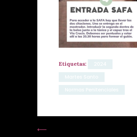
Etiquetas:
2024
Martes Santo
Normas Penitenciales
Publicación Anterior: