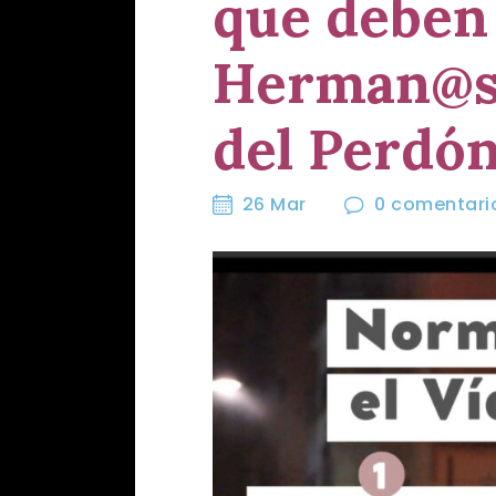
que deben 
Herman@s 
del Perdó
26 Mar
0
comentari