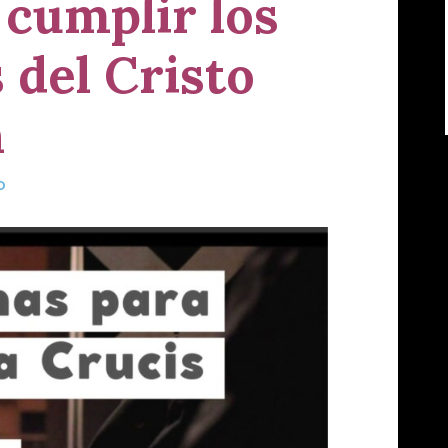
cumplir los
del Cristo
n
o