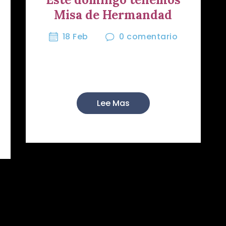
Misa de Hermandad
18 Feb
0
comentario
Este domingo 21 de febrero
celebraremo...
Lee Mas