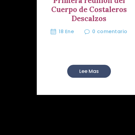
Primera reunión del
Cuerpo de Costaleros
Descalzos
18 Ene
0
comentario
Un año más, nuestra Hermandad se
dispone a formar el ...
Lee Mas