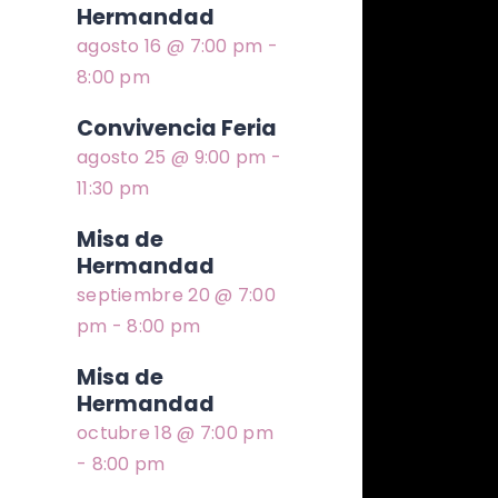
Hermandad
agosto 16 @ 7:00 pm
-
8:00 pm
Convivencia Feria
agosto 25 @ 9:00 pm
-
11:30 pm
Misa de
Hermandad
septiembre 20 @ 7:00
pm
-
8:00 pm
Misa de
Hermandad
octubre 18 @ 7:00 pm
-
8:00 pm