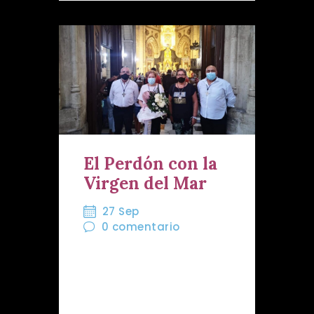
El Perdón con la
Virgen del Mar
27 Sep
0
comentario
Cómo cada año, nuestra
Hermandad acudió a su
cita con la Patrona. En un
año diferente, un agosto