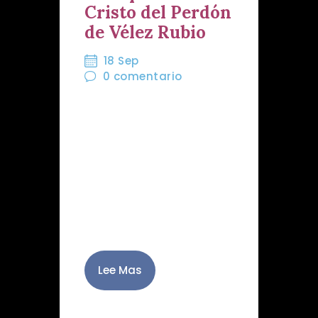
Cristo del Perdón
de Vélez Rubio
18 Sep
0
comentario
El Titular de la Ilustre
Cofradía del Santísimo
Cristo del Perdón y de los
Afligidos de Vélez Rubio ha
cumplido 75 años. Fue un
14 de septiembre de 1950
cuando…
Lee Mas