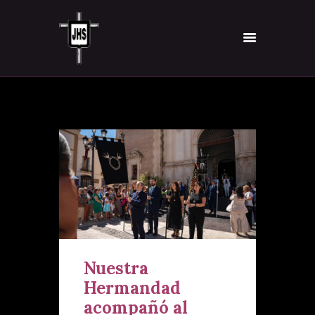
INICIO
HERMANDAD
TITULAR
VÍA-CRUCIS
INSCRÍBETE
NOTICIAS
CONTACTO
Nuestra
Hermandad
acompañó al