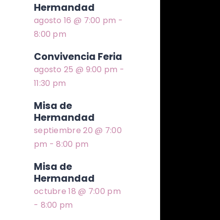
Hermandad
agosto 16 @ 7:00 pm
-
8:00 pm
Convivencia Feria
agosto 25 @ 9:00 pm
-
11:30 pm
Misa de
Hermandad
septiembre 20 @ 7:00
pm
-
8:00 pm
Misa de
Hermandad
octubre 18 @ 7:00 pm
-
8:00 pm