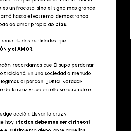
 es un fracaso, sino el signo más grande
s amó hasta el extremo, demostrando
 modo de amar propio de
Dios
.
monio de dos realidades que
DÓN y el AMOR
.
Perdón, recordamos que Él supo perdonar
lo traicionó. En una sociedad a menudo
elegimos el perdón. ¿Difícil verdad?
 de la cruz y que en ella se esconde el
ige acción. Llevar la cruz y
ue hoy,
¡todos debemos ser cirineos!
te el sufrimiento ajeno, ante aquellos