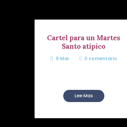
Cartel para un Martes
Santo atípico
9 Mar
0
comentario
Este año no podremos descalzar
nuestros pies...
Lee Mas