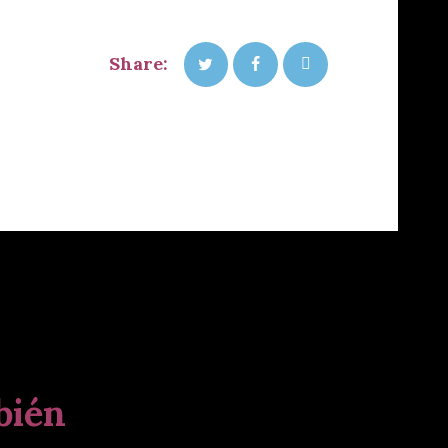
Share:
bién