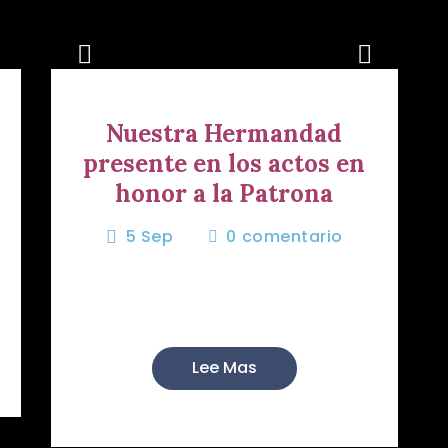
Nuestra Hermandad
presente en los actos en
honor a la Patrona
5 Sep
0
comentario
El mes de agosto es el mes de la
Virgen del Mar. Un añ...
Lee Mas