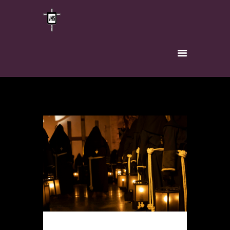
INICIO
HERMANDAD
TITULAR
VÍA-CRUCIS
INSCRÍBETE
NOTICIAS
CONTACTO