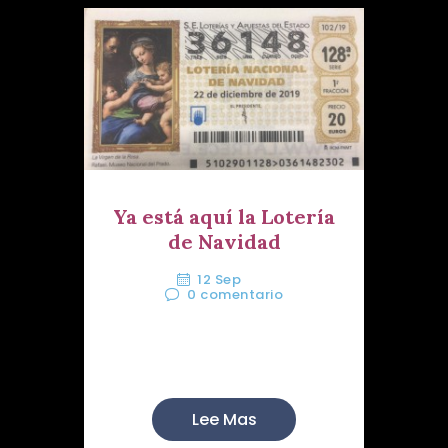
Ya está aquí la Lotería
de Navidad
12 Sep
0
comentario
Puedes adquirirlos en nuestra
Casa-Hermandad todos los ...
Lee Mas