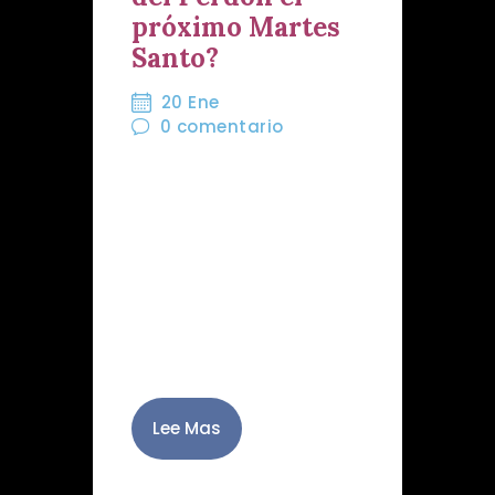
próximo Martes
Santo?
20 Ene
0
comentario
Un año más, la Hermandad
se dispone a formar el
grupo de hermanos y
hermanas que el próximo
Martes Santo tendrán el
honor de portar sobre sus
hombros la sagrada…
Lee Mas