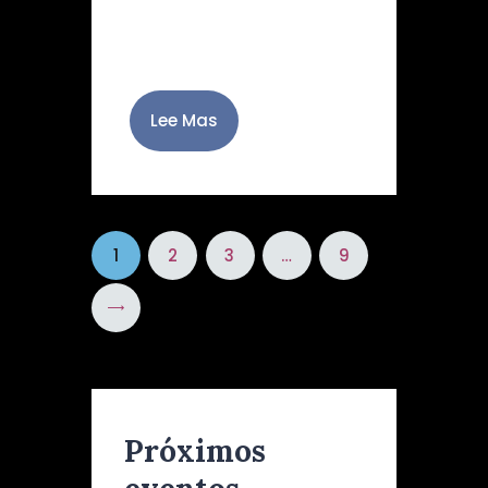
juguetes e ilusión a los
niños y niñas…
Lee Mas
1
2
3
…
9
>
Próximos