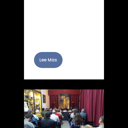
Cristo del Perdón y de las
Lluvias, obra del fotógrafo
almeriense José Alfredo
Felices ha sido presentada
en la noche de hoy como
cartel anunciador del…
Lee Mas