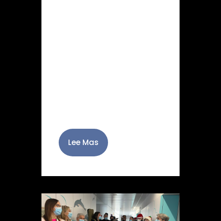
Terminado el plazo
previsto en las bases para
presentar obras a nuestro
concurso fotográfico, y
reunido el jurado que
evaluó los trabajos
presentados, este decidió
que una fotografía original
de…
Lee Mas