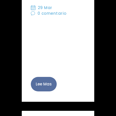
29 Mar
0
comentario
A ti, que nos contemplas
esta noche de Martes
Santo en las calles de
Almería: Nosotros, los
jóvenes de la Hermandad
del Santo Cristo del
Perdón, salimos…
Lee Mas