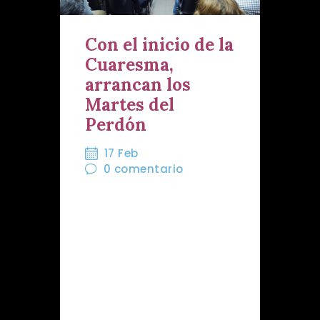
Con el inicio de la
Cuaresma,
arrancan los
Martes del
Perdón
17 Feb
0
comentario
Se acerca la celebración
de nuestros tradicionales
Martes del Perdón, tres
citas que nos preparan,
antes de la llegada del
Quinario, para vivir
intensamente el Martes