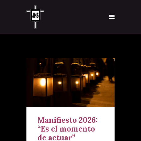
INICIO
HERMANDAD
TITULAR
VÍA-CRUCIS
INSCRÍBETE
NOTICIAS
CONTACTO
Manifiesto 2026:
“Es el momento
de actuar”