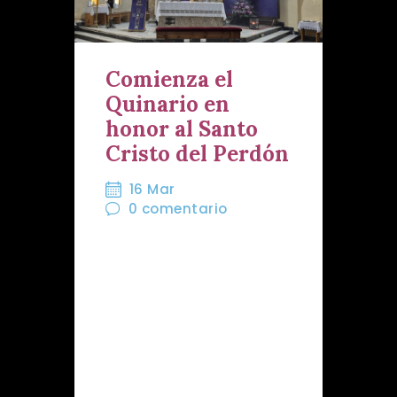
Comienza el
Quinario en
honor al Santo
Cristo del Perdón
16 Mar
0
comentario
Tras culminar nuestros
tradicionales Martes del
Perdón nos adentramos
ya en el tramo culmen de
nuestra preparación en
esta Cuaresma de 2026.
Llegamos a los cinco días