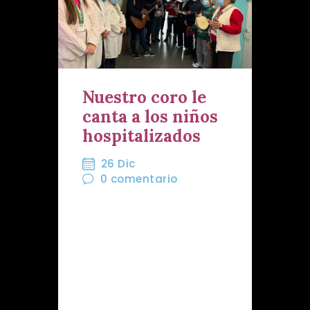
Nuestro coro le
canta a los niños
hospitalizados
26 Dic
0
comentario
Nuestra Hermandad ha
colaborado, con la música
de nuestro Coro, con la
Asociación Española
Contra el Cáncer en
Almería, que ha llevado