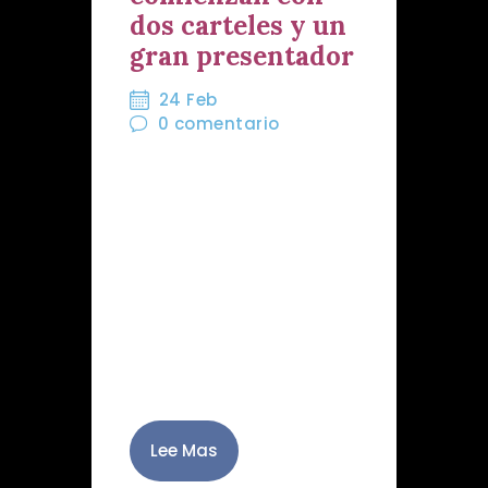
dos carteles y un
gran presentador
24 Feb
0
comentario
En la noche de este
martes 24 de febrero
daban comienzo los
Martes del Perdón, como
es habitual, con la
presentación del cartel
anunciador del próximo
Martes Santo y el…
Lee Mas