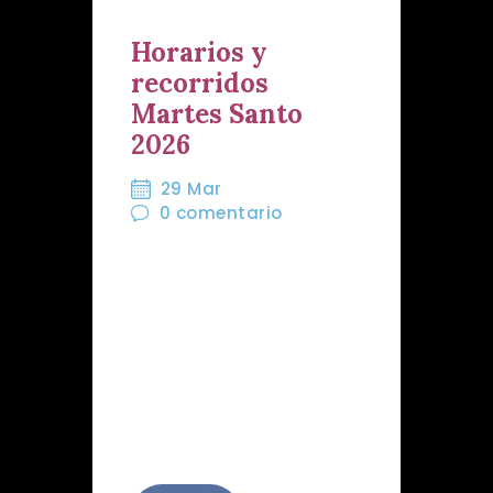
Horarios y
recorridos
Martes Santo
2026
29 Mar
0
comentario
A continuación detallamos
los horarios e itinerarios
que nuestra Hermandad
ha fijado para el Vía Crucis
Penitencial de Silencio del
próximo 31 de marzo,
Martes Santo.