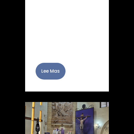
Este sábado 21 de marzo
el Quinario en honor al
Santo Cristo del Perdón
llega a su fin. Y lo hace con
la celebración del Vía
Crucis Cuaresmal con la…
Lee Mas