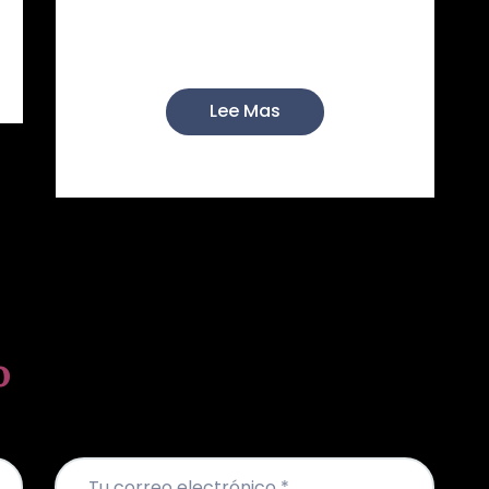
Los hermanos y hermanas del
Perdón estamos convocados ...
Lee Mas
o