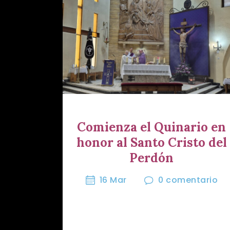
Comienza el Quinario en
honor al Santo Cristo del
Perdón
16 Mar
0
comentario
Tras culminar nuestros tradicionales
Martes del Perdón...