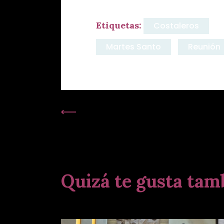
Etiquetas:
Costaleros
Martes Santo
Reunión
Publicación Anterior:
Quizá te gusta tam