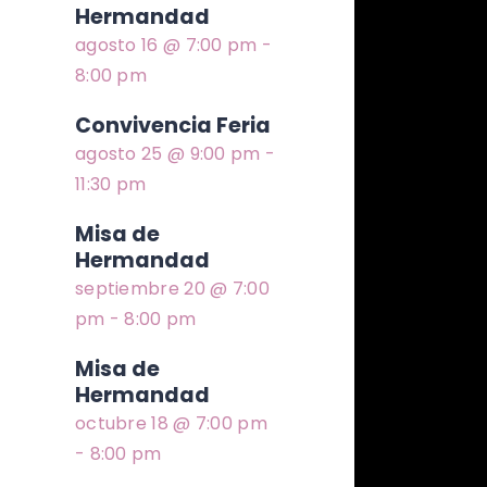
Hermandad
agosto 16 @ 7:00 pm
-
8:00 pm
Convivencia Feria
agosto 25 @ 9:00 pm
-
11:30 pm
Misa de
Hermandad
septiembre 20 @ 7:00
pm
-
8:00 pm
Misa de
Hermandad
octubre 18 @ 7:00 pm
-
8:00 pm