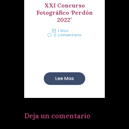
XXI Concurso
Fotográfico ‘Perdón
2022′
1 Nov
0
comentario
BASES POR LAS QUE HABRÁ DE
REGIRSE EL XXI CONCURSO
FOTO...
Lee Mas
Deja un comentario