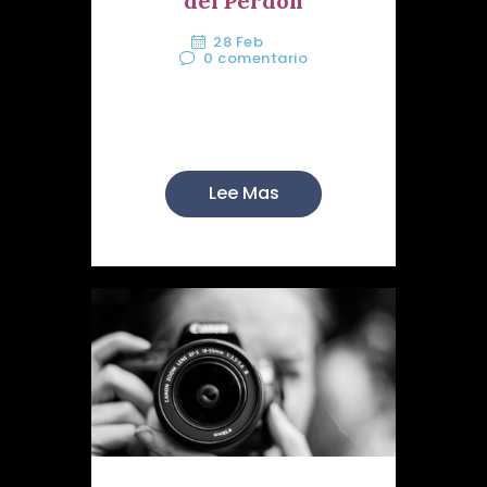
del Perdón
28 Feb
0
comentario
El ciclo de charlas cuaresmales
con el que nuest...
Lee Mas