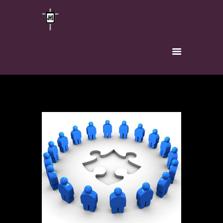
INICIO
HERMANDAD
TITULAR
VÍA-CRUCIS
INSCRÍBETE
NOTICIAS
CONTACTO