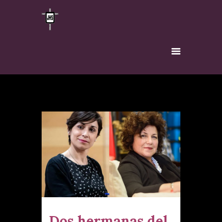
INICIO
HERMANDAD
TITULAR
VÍA-CRUCIS
INSCRÍBETE
NOTICIAS
CONTACTO
Dos hermanas del