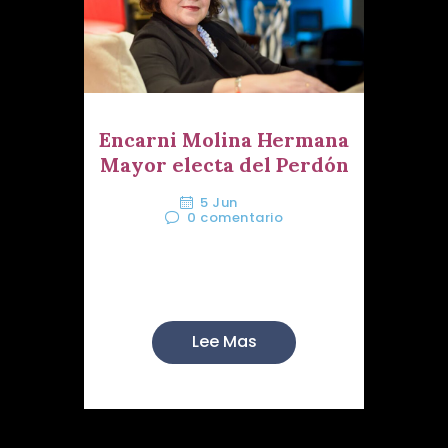
Encarni Molina Hermana
Mayor electa del Perdón
5 Jun
0
comentario
En la tarde de este sábado 4
de junio se celebró en n...
Lee Mas