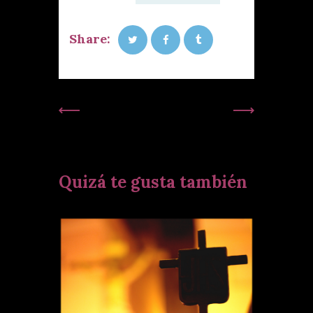
Share:
Publicación
Siguiente
Anterior:
Publicación:
Quizá te gusta también