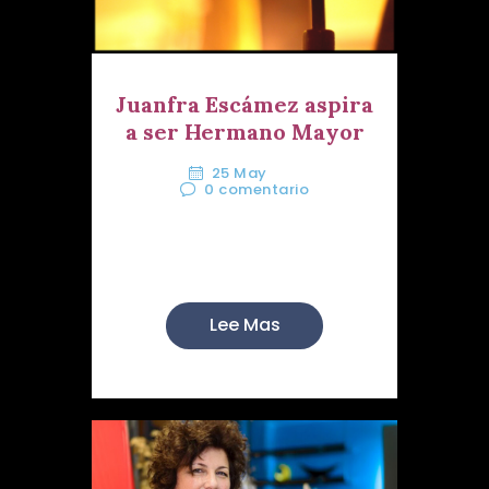
Juanfra Escámez aspira
a ser Hermano Mayor
25 May
0
comentario
Continúa el proceso electoral
en el que se encuentra i...
Lee Mas