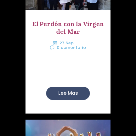
El Perdón con la Virgen
del Mar
27 Sep
0
comentario
Cómo cada año, nuestra
Hermandad acudió a su cita
co...
Lee Mas