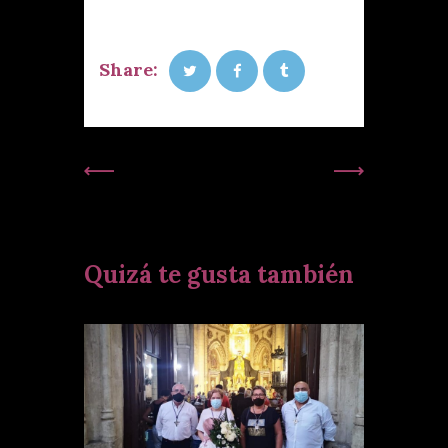
Share:
Publicación
Siguiente
Anterior:
Publicación:
Quizá te gusta también