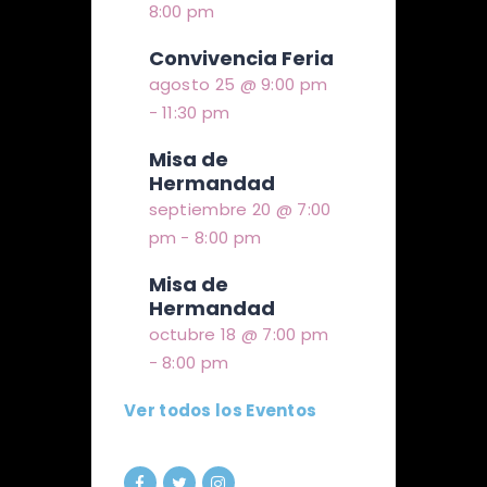
8:00 pm
Convivencia Feria
agosto 25 @ 9:00 pm
-
11:30 pm
Misa de
Hermandad
septiembre 20 @ 7:00
pm
-
8:00 pm
Misa de
Hermandad
octubre 18 @ 7:00 pm
-
8:00 pm
Ver todos los Eventos