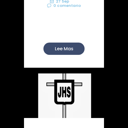
27 Sep
0
comentario
Cómo cada año, nuestra
Hermandad acudió a su cita
co...
Lee Mas