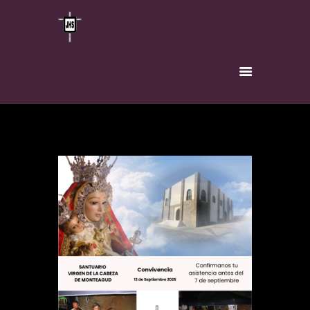
INICIO
HERMANDAD
TITULAR
VÍA-CRUCIS
INSCRÍBETE
NOTICIAS
CONTACTO